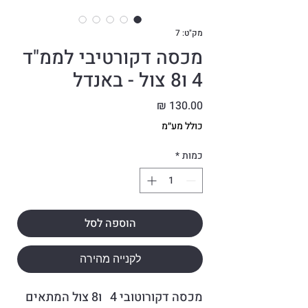
מק"ט: 7
מכסה דקורטיבי לממ"ד
4 ו8 צול - באנדל
מחיר
כולל מע״מ
כמות
*
הוספה לסל
לקנייה מהירה
מכסה דקורוטובי 4 ו8 צול המתאים