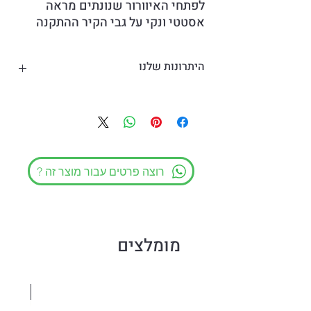
לפתחי האיוורור שנונתים מראה
אסטטי ונקי על גבי הקיר ההתקנה
קלה פשוטה באמצעות לחיצה על
רגלי המכסה ודחיפה עד להצמדתו
היתרונות שלנו
למישור הקיר.
מראה נקי ואסתטי
בנדל במחיר מיוחד.
התקנה קלה ופשוטה
המכסים הדוקורטיבים מברזל
? רוצה פרטים עבור מוצר זה
מומלצים
Sale