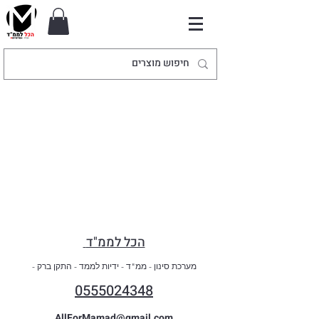
הכל לממ"ד
- מערכת סינון - ממ"ד - ידיות לממד - התקן ברק
0555024348
AllForMamad@gmail.com