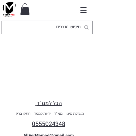
הכל לממ"ד
- מערכת סינון - ממ"ד - ידיות לממד - התקן ברק
0555024348
AllForMamad@gmail.com